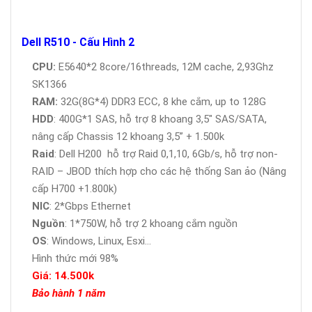
Dell R510 - Cấu Hình 2
CPU:
E5640*2 8core/16threads, 12M cache, 2,93Ghz
SK1366
RAM:
32G(8G*4) DDR3 ECC, 8 khe cắm, up to 128G
HDD
: 400G*1 SAS, hỗ trợ 8 khoang 3,5" SAS/SATA,
nâng cấp Chassis 12 khoang 3,5” + 1.500k
Raid
: Dell H200 hỗ trợ Raid 0,1,10, 6Gb/s, hỗ trợ non-
RAID – JBOD thích hợp cho các hệ thống San ảo (Nâng
cấp H700 +1.800k)
NIC
: 2*Gbps Ethernet
Nguồn
: 1*750W, hỗ trợ 2 khoang cắm nguồn
OS
: Windows, Linux, Esxi...
Hình thức mới 98%
Giá: 14.500k
Bảo hành 1 năm