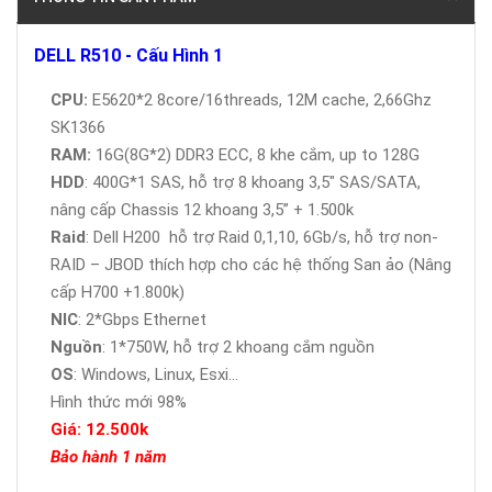
DELL R510 - Cấu Hình 1
CPU:
E5620*2 8core/16threads, 12M cache, 2,66Ghz
SK1366
RAM:
16G(8G*2) DDR3 ECC, 8 khe cắm, up to 128G
HDD
: 400G*1 SAS, hỗ trợ 8 khoang 3,5" SAS/SATA,
nâng cấp Chassis 12 khoang 3,5” + 1.500k
Raid
: Dell H200 hỗ trợ Raid 0,1,10, 6Gb/s, hỗ trợ non-
RAID – JBOD thích hợp cho các hệ thống San ảo (Nâng
cấp H700 +1.800k)
NIC
: 2*Gbps Ethernet
Nguồn
: 1*750W, hỗ trợ 2 khoang cắm nguồn
OS
: Windows, Linux, Esxi...
Hình thức mới 98%
Giá: 12.500k
Bảo hành 1 năm