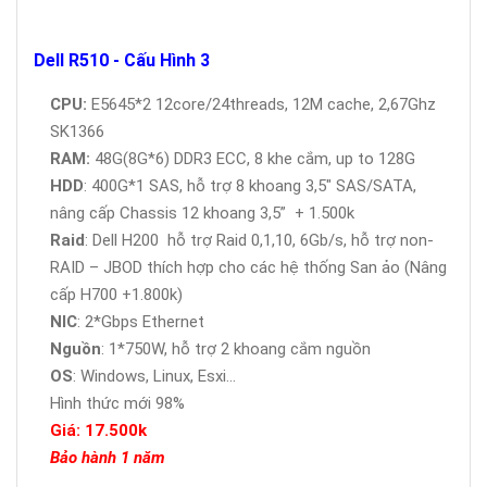
Dell R510 - Cấu Hình 3
CPU:
E5645*2 12core/24threads, 12M cache, 2,67Ghz
SK1366
RAM:
48G(8G*6) DDR3 ECC, 8 khe cắm, up to 128G
HDD
: 400G*1 SAS, hỗ trợ 8 khoang 3,5" SAS/SATA,
nâng cấp Chassis 12 khoang 3,5” + 1.500k
Raid
: Dell H200 hỗ trợ Raid 0,1,10, 6Gb/s, hỗ trợ non-
RAID – JBOD thích hợp cho các hệ thống San ảo (Nâng
cấp H700 +1.800k)
NIC
: 2*Gbps Ethernet
Nguồn
: 1*750W, hỗ trợ 2 khoang cắm nguồn
OS
: Windows, Linux, Esxi...
Hình thức mới 98%
Giá: 17.500k
Bảo hành 1 năm