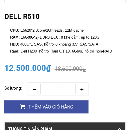
DELL R510
CPU:
E5620*2 8core/16threads, 12M cache
RAM:
16G(8G*2) DDR3 ECC, 8 khe cắm, up to 128G
HDD
: 400G*1 SAS, hỗ trợ 8 khoang 3,5" SAS/SATA
Raid
: Dell H200 hỗ trợ Raid 0,1,10, 6Gb/s, hỗ trợ non-RAID
12.500.000₫
18.600.000₫
Số lượng:
THÊM VÀO GIỎ HÀNG
THÔNG TIN SẢN PHẨM