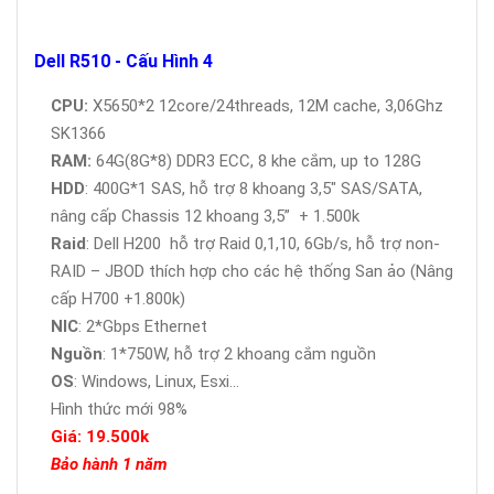
Dell R510 - Cấu Hình 4
CPU:
X5650*2 12core/24threads, 12M cache, 3,06Ghz
SK1366
RAM:
64G(8G*8) DDR3 ECC, 8 khe cắm, up to 128G
HDD
: 400G*1 SAS, hỗ trợ 8 khoang 3,5" SAS/SATA,
nâng cấp Chassis 12 khoang 3,5” + 1.500k
Raid
: Dell H200 hỗ trợ Raid 0,1,10, 6Gb/s, hỗ trợ non-
RAID – JBOD thích hợp cho các hệ thống San ảo (Nâng
cấp H700 +1.800k)
NIC
: 2*Gbps Ethernet
Nguồn
: 1*750W, hỗ trợ 2 khoang cắm nguồn
OS
: Windows, Linux, Esxi...
Hình thức mới 98%
Giá: 19.500k
Bảo hành 1 năm