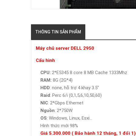
THÔNG TIN SẢN PHẨM
Máy chủ server DELL 2950
Cấu hình
CPU:
2*E5345 8 core 8 MB Cache 1333Mhz
RAM:
8G (2G*4)
HDD
: none, hỗ trợ 4 khay 3.5"
Raid
: Perc 6/i (0,1,5,6,10,50,60)
NIC
: 2*Gbps Ethernet
Nguồn
: 2*750W
OS
: Windows, Linux, Esxi...
Hình thức mới 98%
Giá 5.300.000 ( Bảo hành 12 tháng, 1 đổi 1)