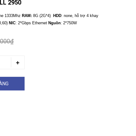
LL 2950
che 1333Mhz
RAM:
8G (2G*4)
HDD
: none, hỗ trợ 4 khay
50,60)
NIC
: 2*Gbps Ethernet
Nguồn
: 2*750W
.000₫
HÀNG