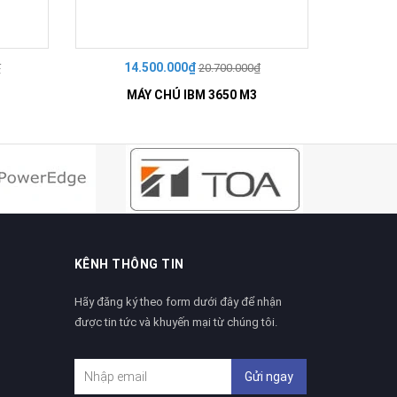
14.500.000₫
14
₫
20.700.000₫
MÁY CHỦ IBM 3650 M3
KÊNH THÔNG TIN
Hãy đăng ký theo form dưới đây để nhận
được tin tức và khuyến mại từ chúng tôi.
Gửi ngay