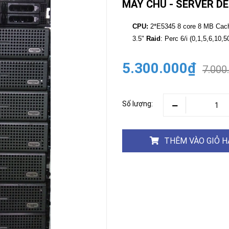
MÁY CHỦ - SERVER DE
CAMERA
-
CPU:
2*E5345 8 core 8 MB Ca
BÁO
3.5"
Raid
: Perc 6/i (0,1,5,6,10,
ĐỘNG
Camera
Camera
5.300.000₫
7.000
Hikvision
Tiandy
THIẾT
BỊ
HỌP
Số lượng:
TRỰC
TUYẾN
Maxhub
Màn
THÊM VÀO GIỎ 
hình
MAXHUB
M27
THIẾT
BỊ
THÔNG
MINH
HOMEGY