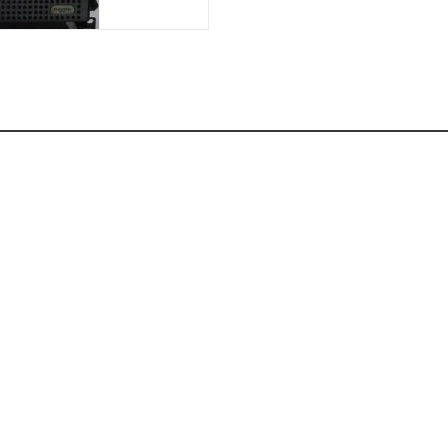
Khóa
Faster
THIẾT
BỊ
BÁO
CHÁY
KHÓA
THÔNG
MINH
Faster
Lock
FASTER
HUAWEI