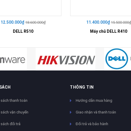
12.500.000₫
11.400.000₫
18.600.000₫
15.500.000
DELL R510
Máy chủ DELL R410
 SÁCH
THÔNG TIN
 sách thanh toán
Hướng dẫn mua hàng
 sách vận chuyển
Giao nhận và thanh toán
sách đổi trả
Đổi trả và bảo hành