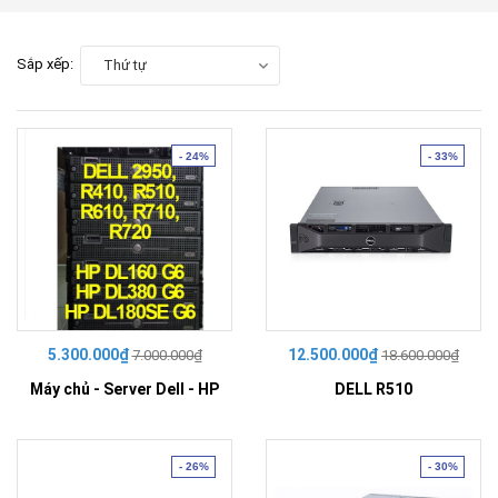
Sắp xếp:
Thứ tự
- 24%
- 33%
5.300.000₫
12.500.000₫
7.000.000₫
18.600.000₫
Máy chủ - Server Dell - HP
DELL R510
- 26%
- 30%