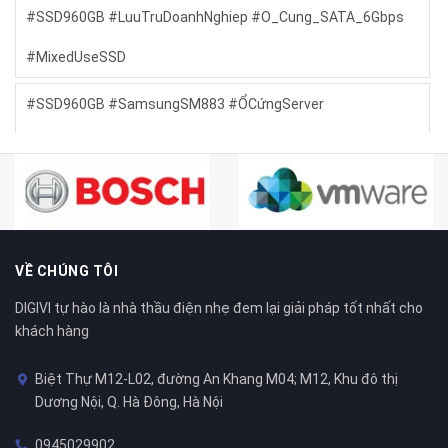
#SSD960GB #LuuTruDoanhNghiep #O_Cung_SATA_6Gbps
#MixedUseSSD
#SSD960GB #SamsungSM883 #ỔCứngServer
#SSDHiệuNăngCao
#SSDDoanhNghiep #LuuTruHieuSuatCao #DellMicron5200
#SSDServerRefurbished
VỀ CHÚNG TÔI
#SSDDoanhNghiep #LuuTruHieuSuatCao #OCDellSAS
DIGIVI tự hào là nhà thầu điện nhẹ đem lại giải pháp tốt nhất cho
#GiaiPhapServer
khách hàng
bán server cũ tại thanh xuân hà nội
Dell
dell 2950
Biệt Thự M12-L02, đường An Khang M04; M12, Khu đô thị
Dương Nội, Q. Hà Đông, Hà Nội
dell 2950 cũ
Dell R410
Dell R510
Dell R610
0945029902