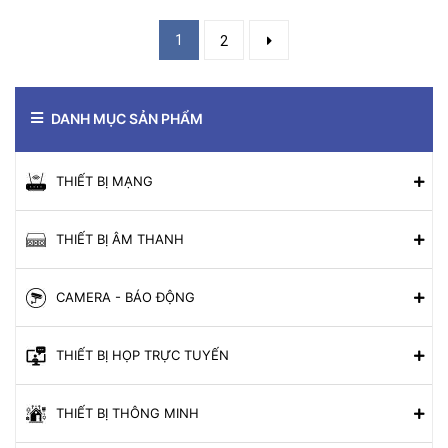
1
2
DANH MỤC SẢN PHẨM
THIẾT BỊ MẠNG
THIẾT BỊ ÂM THANH
CAMERA - BÁO ĐỘNG
THIẾT BỊ HỌP TRỰC TUYẾN
THIẾT BỊ THÔNG MINH