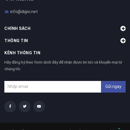
Dell R710
hp dl 180
hp dl 180 g6
hp dl 180se g6 cũ
info@digivi.net
hp dl 380
hp dl160 g6
hp dl160 g6 cũ
hp dl180se g6
CHÍNH SÁCH
hp dl380 g6
hp dl380 g6 cũ
MÁY CHỦ
R510
R610
THÔNG TIN
R710
sendo
Server
server cu
Server Dell
KÊNH THÔNG TIN
server dell cu
Server Dell R510
Server Dell R610
Hãy đăng ký theo form dưới đây để nhận được tin tức và khuyến mại từ
chúng tôi.
Server Dell R710
server hp
server hp cu
server hp cũ
Server R710
Sever cũ
Gửi ngay
thanh lý máy chủ
thanh lý máy chủ tại hà nội
thanh lý server
thanh lý server giá rẻ
thanh lý server tại hà nội