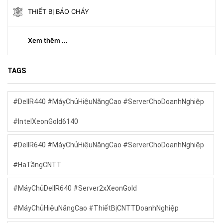
THIẾT BỊ BÁO CHÁY
Xem thêm ...
TAGS
#DellR440 #MáyChủHiệuNăngCao #ServerChoDoanhNghiệp
#IntelXeonGold6140
#DellR640 #MáyChủHiệuNăngCao #ServerChoDoanhNghiệp
#HạTầngCNTT
#MáyChủDellR640 #Server2xXeonGold
#MáyChủHiệuNăngCao #ThiếtBịCNTTDoanhNghiệp