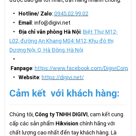
•
Hotline/ Zalo
:
0945.02.99.02
•
Email
: info@digivi.net
•
Địa chỉ văn phòng Hà Nội
:
Biệt Thự M12-
L02, đường An Khang M04; M12, Khu đô thị
Dương Nội, Q. Hà Đông, Hà Nội
•
Fanpage
:
https://www.facebook.com/DigiviCorp
•
Website
:
https://digivi.net/
Cảm kết với khách hàng:
Chúng tôi,
Công ty TNHH DIGIVI
, cam kết cung
cấp các sản phẩm
Hikvision
chính hãng với
chất lượng cao nhất đến tay khách hàng. Là