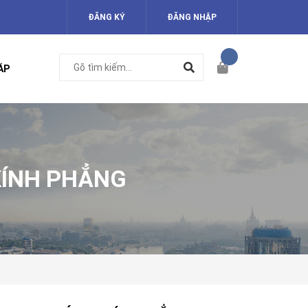
ĐĂNG KÝ
ĐĂNG NHẬP
ÁP
KÍNH PHẲNG