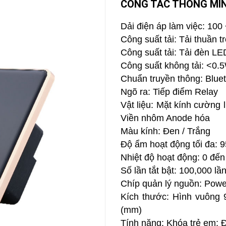
CÔNG TẮC THÔNG MIN
CAMERA
-
Dải điện áp làm việc: 10
BÁO
Công suất tải: Tải thuần
ĐỘNG
Công suất tải: Tải đèn 
Camera
Camera
Công suất không tải: <0.
Hikvision
Tiandy
Chuẩn truyền thông: Blue
THIẾT
Ngõ ra: Tiếp điểm Relay
BỊ
HỌP
Vật liệu: Mặt kính cường
TRỰC
Viền nhôm Anode hóa
TUYẾN
Màu kính: Đen / Trắng
Maxhub
Màn
Độ ẩm hoạt động tối đa:
hình
Nhiệt độ hoạt động: 0 đến
MAXHUB
M27
Số lần tắt bật: 100,000 lầ
Chíp quản lý nguồn: Power
THIẾT
BỊ
Kích thước: Hình vuông
THÔNG
MINH
(mm)
Tính năng: Khóa trẻ em; 
HOMEGY