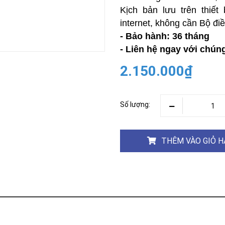
Khóa
Kịch bản lưu trên thiết
Faster
internet, không cần Bộ điề
THIẾT
- Bảo hành: 36 tháng
BỊ
BÁO
- Liên hệ ngay với chúng
CHÁY
2.150.000₫
KHÓA
THÔNG
MINH
Faster
Số lượng:
Lock
FASTER
THÊM VÀO GIỎ 
HUAWEI