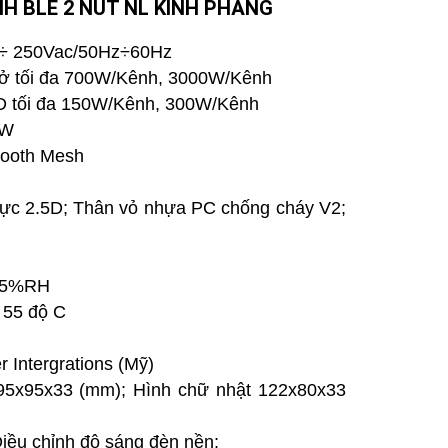
H BLE 2 NÚT NL KÍNH PHẲNG
0 ÷ 250Vac/50Hz÷60Hz
 trở tối đa 700W/Kênh, 3000W/Kênh
LED tối đa 150W/Kênh, 300W/Kênh
5W
tooth Mesh
 lực 2.5D; Thân vỏ nhựa PC chống cháy V2;
 95%RH
 55 độ C
n
 Intergrations (Mỹ)
 95x95x33 (mm); Hình chữ nhật 122x80x33
Điều chỉnh độ sáng đèn nền;