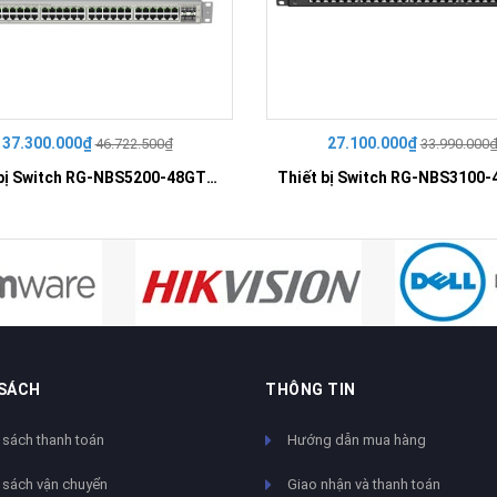
37.300.000₫
27.100.000₫
46.722.500₫
33.990.000
Thiết bị Switch RG-NBS5200-48GT4XS-UP
 SÁCH
THÔNG TIN
 sách thanh toán
Hướng dẫn mua hàng
 sách vận chuyển
Giao nhận và thanh toán