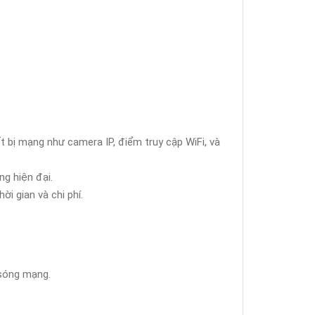
t bị mạng như camera IP, điểm truy cập WiFi, và
g hiện đại.
ời gian và chi phí.
 sóng mạng.