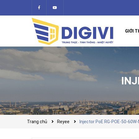
GIỚI T
IN
Trang chủ
Reyee
Injector PoE RG-POE-50-60W