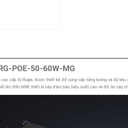
Khóa
Faster
THIẾT
BỊ
BÁO
CHÁY
KHÓA
THÔNG
MINH
Faster
Lock
PoE RG-POE-50-60W-MG
FASTER
E cao cấp từ Ruijie, được thiết kế để cung cấp năng lượng và dữ liệ
HUAWEI
t lên đến 60W, thiết bị này đảm bảo hiệu suất cao và độ tin cậy 