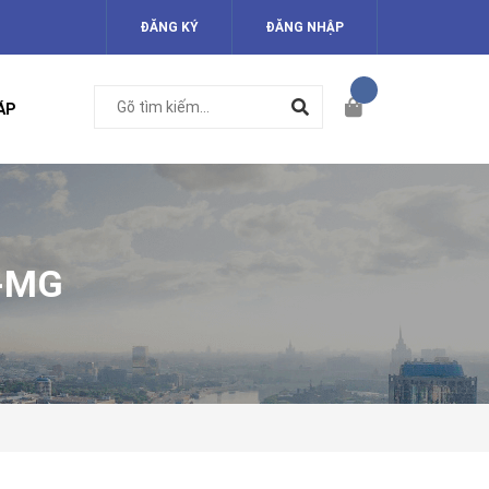
ĐĂNG KÝ
ĐĂNG NHẬP
ÁP
-MG