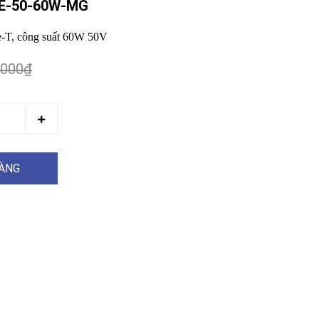
E-50-60W-MG
e-T, công suất 60W 50V
.000₫
HÀNG