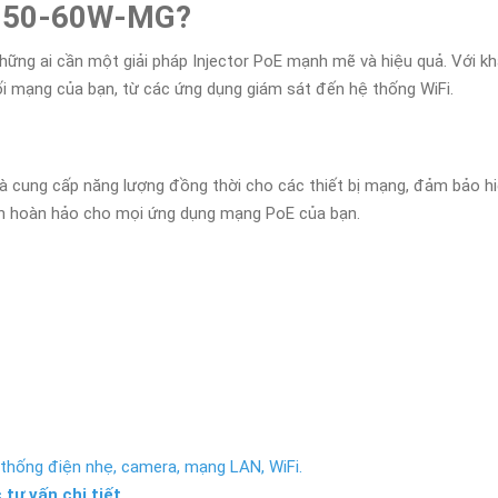
E-50-60W-MG?
những ai cần một giải pháp Injector PoE mạnh mẽ và hiệu quả. Với k
ối mạng của bạn, từ các ứng dụng giám sát đến hệ thống WiFi.
và cung cấp năng lượng đồng thời cho các thiết bị mạng, đảm bảo hiệu
 chọn hoàn hảo cho mọi ứng dụng mạng PoE của bạn.
thống điện nhẹ, camera, mạng LAN, WiFi.
 tư vấn chi tiết.