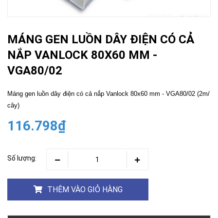
MÁNG GEN LUỒN DÂY ĐIỆN CÓ CẢ
NẮP VANLOCK 80X60 MM -
VGA80/02
Máng gen luồn dây điện có cả nắp Vanlock 80x60 mm - VGA80/02 (2m/
cây)
116.798₫
Số lượng:
THÊM VÀO GIỎ HÀNG