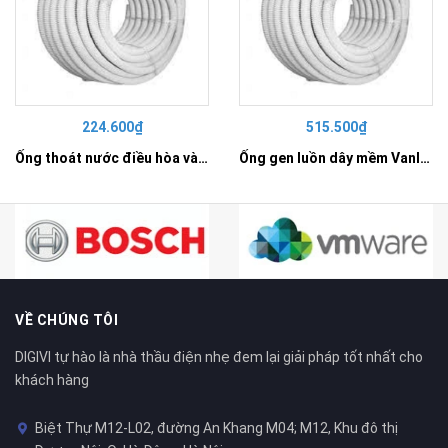
224.600₫
515.500₫
Ống thoát nước điều hòa và tưới tiêu D25 - SP9025DH
Ống gen luồn dây mềm Vanlock D50 - VL9050CL
VỀ CHÚNG TÔI
DIGIVI tự hào là nhà thầu điện nhẹ đem lại giải pháp tốt nhất cho
khách hàng
Biệt Thự M12-L02, đường An Khang M04; M12, Khu đô thị