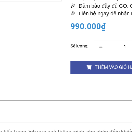
Khóa
🎉 Đảm bảo đầy đủ CO,
Faster
🎉 Liên hệ ngay để nhận 
THIẾT
BỊ
990.000₫
BÁO
CHÁY
KHÓA
THÔNG
Số lượng:
MINH
Faster
Lock
THÊM VÀO GIỎ 
FASTER
HUAWEI
n tiến trong lĩnh vực nhà thông minh, cho phép điều khiể