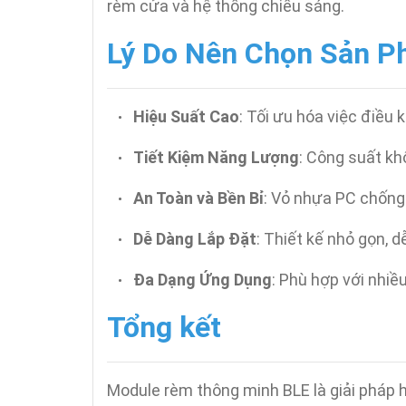
rèm cửa và hệ thống chiếu sáng.
Lý Do Nên Chọn Sản 
Hiệu Suất Cao
: Tối ưu hóa việc điều
•
Tiết Kiệm Năng Lượng
: Công suất khô
•
An Toàn và Bền Bỉ
: Vỏ nhựa PC chống 
•
Dễ Dàng Lắp Đặt
: Thiết kế nhỏ gọn, 
•
Đa Dạng Ứng Dụng
: Phù hợp với nhiề
•
Tổng kết
Module rèm thông minh BLE là giải pháp 