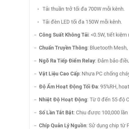
Tải thuần trở tối đa 700W mỗi kênh.
•
Tải đèn LED tối đa 150W mỗi kênh.
•
Công Suất Không Tải
: <0.5W, tiết kiệ
–
Chuẩn Truyền Thông
: Bluetooth Mesh,
–
Ngõ Ra Tiếp Điểm Relay
: Đảm bảo điều
–
Vật Liệu Cao Cấp
: Nhựa PC chống cháy
–
Độ Ẩm Hoạt Động Tối Đa
: 95%RH, hoạ
–
Nhiệt Độ Hoạt Động
: Từ 0 đến 55 độ C
–
Số Lần Tắt Bật
: Chịu được 100,000 lần 
–
Chíp Quản Lý Nguồn
: Sử dụng chip từ 
–