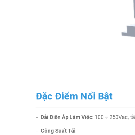
Đặc Điểm Nổi Bật
Dải Điện Áp Làm Việc
: 100 ÷ 250Vac, t
–
Công Suất Tải
:
–