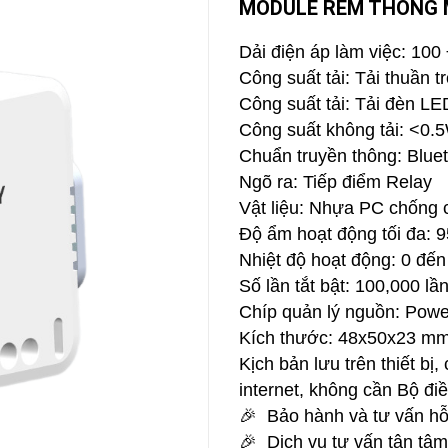
MODULE RÈM THÔNG 
CAMERA
-
Dải điện áp làm việc: 10
BÁO
Công suất tải: Tải thuần 
ĐỘNG
Công suất tải: Tải đèn L
Camera
Camera
Công suất không tải: <0.
Hikvision
Tiandy
Chuẩn truyền thông: Blue
THIẾT
Ngõ ra: Tiếp điểm Relay
BỊ
HỌP
Vật liệu: Nhựa PC chống 
TRỰC
Độ ẩm hoạt động tối đa:
TUYẾN
Nhiệt độ hoạt động: 0 đến
Maxhub
Màn
Số lần tắt bật: 100,000 lầ
hình
Chíp quản lý nguồn: Power
MAXHUB
M27
Kích thước: 48x50x23 m
Kịch bản lưu trên thiết bị
THIẾT
BỊ
internet, không cần Bộ điề
THÔNG
MINH
🎉 Bảo hành và tư vấn hỗ
🎉 Dịch vụ tư vấn tận tâm 
HOMEGY