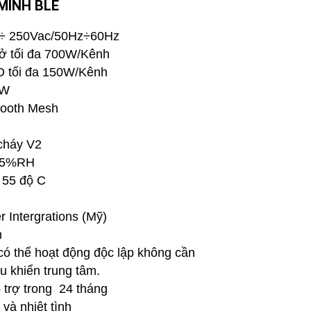
MINH BLE
0 ÷ 250Vac/50Hz÷60Hz
trở tối đa 700W/Kênh
ED tối đa 150W/Kênh
5W
tooth Mesh
cháy V2
 95%RH
 55 độ C
n
 Intergrations (Mỹ)
m
, có thể hoạt động độc lập không cần
u khiển trung tâm.
 trợ trong 24 tháng
và nhiệt tình