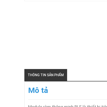
THÔNG TIN SẢN PHẨM
Mô tả
Module rèm thông minh BLE là thiết bị tiê