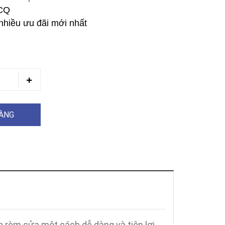
 CQ
nhiều ưu đãi mới nhất
HÀNG
n rèm cửa một cách dễ dàng và tiện lợi.