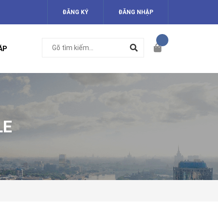
ĐĂNG KÝ
ĐĂNG NHẬP
ÁP
LE