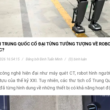
Khóa
Faster
THIẾT
BỊ
BÁO
CHÁY
KHÓA
THÔNG
MINH
 TRUNG QUỐC CỔ ĐẠI TỪNG TƯỞNG TƯỢNG VỀ ROBOT
C?
Faster
Lock
026 16:54:15
Đăng bởi
Đinh Tuấn Minh
(0) bình luận
FASTER
công nghệ hiện đại như máy quét CT, robot hình ngườ
HUAWEI
tựu của thế kỷ XXI. Tuy nhiên, các thư tịch cổ Trung 
đã từng hình dung về những thiết bị có khả năng hoạt 