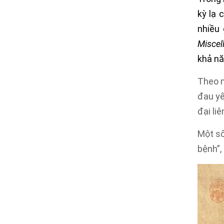
kỳ lạ 
nhiều
Miscel
khả nă
Theo m
đau yế
đại li
Một s
bệnh”,