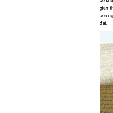
có khả
gian t
con ng
đại.