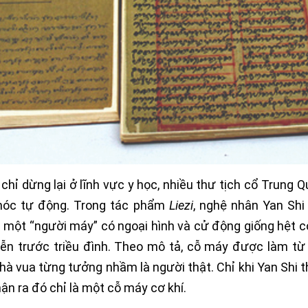
chỉ dừng lại ở lĩnh vực y học, nhiều thư tịch cổ Trung 
óc tự động.
Trong tác phẩm
Liezi
, nghệ nhân Yan Shi
một “người máy” có ngoại hình và cử động giống hệt co
iễn trước triều đình.
Theo mô tả, cỗ máy được làm từ 
à vua từng tưởng nhầm là người thật. Chỉ khi Yan Shi t
ận ra đó chỉ là một cỗ máy cơ khí.