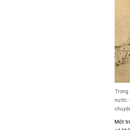
Trong
nước. 
chuyện
Một tr