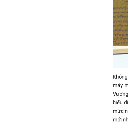
Không 
máy m
Vương 
biểu d
mức nh
mới nh