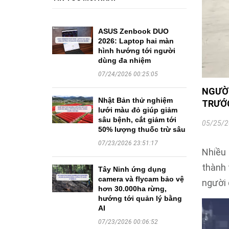
ASUS Zenbook DUO
2026: Laptop hai màn
hình hướng tới người
dùng đa nhiệm
07/24/2026 00:25:05
NGƯỜI
Nhật Bản thử nghiệm
TRƯỚ
lưới màu đỏ giúp giảm
sâu bệnh, cắt giảm tới
05/25/2
50% lượng thuốc trừ sâu
07/23/2026 23:51:17
Nhiều 
thành 
Tây Ninh ứng dụng
camera và flycam bảo vệ
người 
hơn 30.000ha rừng,
hướng tới quản lý bằng
AI
07/23/2026 00:06:52