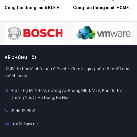
Công tắc thông minh BLE HOMEGY 3 nút NL kính phẳng
Công tắc thông minh HOMEGY BLE 4 nút NL kính phẳng
VỀ CHÚNG TÔI
DIGIVI tự hào là nhà thầu điện nhẹ đem lại giải pháp tốt nhất cho
khách hàng
Biệt Thự M12-L02, đường An Khang M04; M12, Khu đô thị
Dương Nội, Q. Hà Đông, Hà Nội
0945029902
info@digivi.net