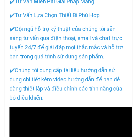
✔️
Tư Vấn
Miễn Phí
Giải Pháp Mạng
✔️
Tư Vấn Lựa Chọn Thiết Bị Phù Hợp
✔️
Đội ngũ hỗ trợ kỹ thuật của chúng tôi sẵn
sàng tư vấn qua điện thoại, email và chat trực
tuyến 24/7 để giải đáp mọi thắc mắc và hỗ trợ
bạn trong quá trình sử dụng sản phẩm.
✔️
Chúng tôi cung cấp tài liệu hướng dẫn sử
dụng chi tiết kèm video hướng dẫn để bạn dễ
dàng thiết lập và điều chỉnh các tính năng của
bộ điều khiển.