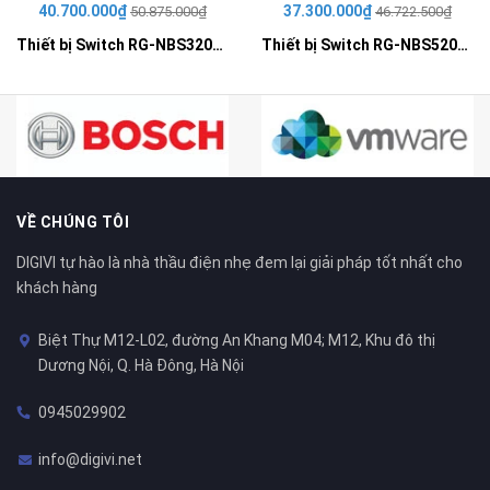
40.700.000₫
37.300.000₫
50.875.000₫
46.722.500₫
Thiết bị Switch RG-NBS3200-48GT4XS-P
Thiết bị Switch RG-NBS5200-48GT4XS-UP
VỀ CHÚNG TÔI
DIGIVI tự hào là nhà thầu điện nhẹ đem lại giải pháp tốt nhất cho
khách hàng
Biệt Thự M12-L02, đường An Khang M04; M12, Khu đô thị
Dương Nội, Q. Hà Đông, Hà Nội
0945029902
info@digivi.net