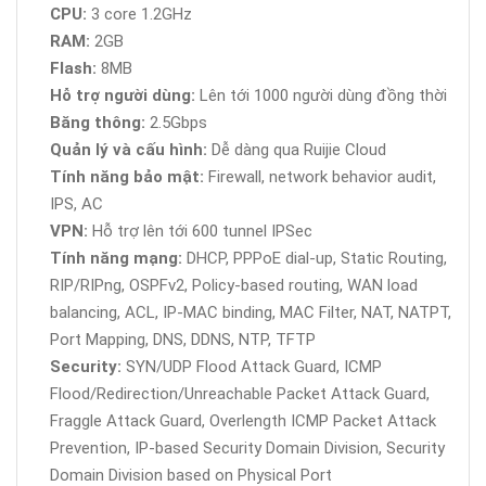
CPU:
3 core 1.2GHz
RAM:
2GB
Flash:
8MB
Hỗ trợ người dùng:
Lên tới 1000 người dùng đồng thời
Băng thông:
2.5Gbps
Quản lý và cấu hình:
Dễ dàng qua Ruijie Cloud
Tính năng bảo mật:
Firewall, network behavior audit,
IPS, AC
VPN:
Hỗ trợ lên tới 600 tunnel IPSec
Tính năng mạng:
DHCP, PPPoE dial-up, Static Routing,
RIP/RIPng, OSPFv2, Policy-based routing, WAN load
balancing, ACL, IP-MAC binding, MAC Filter, NAT, NATPT,
Port Mapping, DNS, DDNS, NTP, TFTP
Security:
SYN/UDP Flood Attack Guard, ICMP
Flood/Redirection/Unreachable Packet Attack Guard,
Fraggle Attack Guard, Overlength ICMP Packet Attack
Prevention, IP-based Security Domain Division, Security
Domain Division based on Physical Port