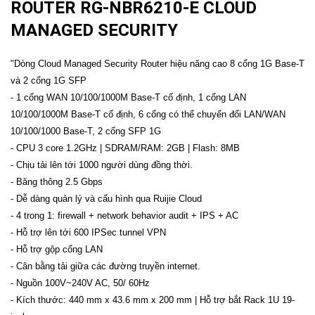
ROUTER RG-NBR6210-E CLOUD
MANAGED SECURITY
"Dòng Cloud Managed Security Router hiệu năng cao 8 cổng 1G Base-T
và 2 cổng 1G SFP
- 1 cổng WAN 10/100/1000M Base-T cố định, 1 cổng LAN
10/100/1000M Base-T cố định, 6 cổng có thể chuyển đổi LAN/WAN
10/100/1000 Base-T, 2 cổng SFP 1G
- CPU 3 core 1.2GHz | SDRAM/RAM: 2GB | Flash: 8MB
- Chịu tải lên tới 1000 người dùng đồng thời.
- Băng thông 2.5 Gbps
- Dễ dàng quản lý và cấu hình qua Ruijie Cloud
- 4 trong 1: firewall + network behavior audit + IPS + AC
- Hỗ trợ lên tới 600 IPSec tunnel VPN
- Hỗ trợ gộp cổng LAN
- Cân bằng tải giữa các đường truyền internet.
- Nguồn 100V~240V AC, 50/ 60Hz
- Kích thước: 440 mm x 43.6 mm x 200 mm | Hỗ trợ bắt Rack 1U 19-