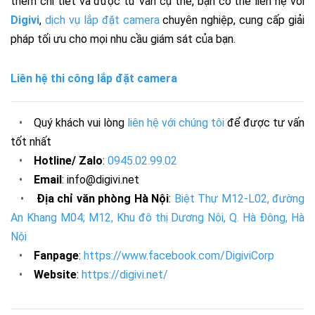
thêm chi tiết và được tư vấn cụ thể, bạn có thể liên hệ với
Digivi
,
dịch vụ lắp đặt camera
chuyên nghiệp, cung cấp giải
pháp tối ưu cho mọi nhu cầu giám sát của bạn.
Liên hệ thi công lắp đặt camera
•
Quý khách vui lòng
liên hệ với chúng tôi
để được tư vấn
tốt nhất
•
Hotline/ Zalo
:
0945.02.99.02
•
Email
: info@digivi.net
•
Địa chỉ văn phòng Hà Nội
:
Biệt Thự M12-L02, đường
An Khang M04; M12, Khu đô thị Dương Nội, Q. Hà Đông, Hà
Nội
•
Fanpage
:
https://www.facebook.com/DigiviCorp
•
Website
:
https://digivi.net/