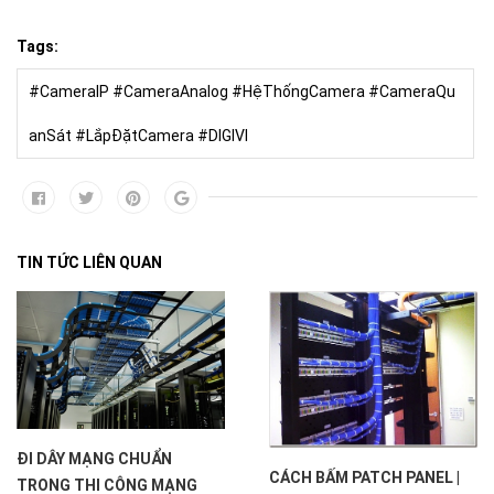
Tags:
#CameraIP #CameraAnalog #HệThốngCamera #CameraQu
anSát #LắpĐặtCamera #DIGIVI
TIN TỨC LIÊN QUAN
ĐI DÂY MẠNG CHUẨN
CÁCH BẤM PATCH PANEL |
TRONG THI CÔNG MẠNG