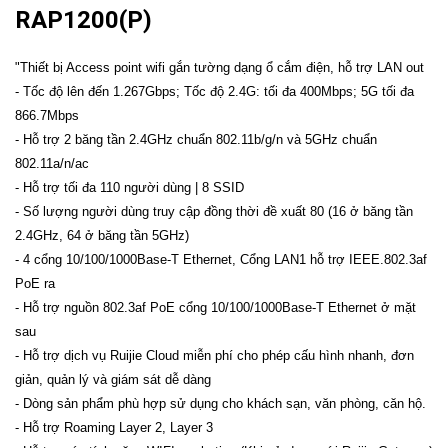
RAP1200(P)
"Thiết bị Access point wifi gắn tường dạng ổ cắm điện, hỗ trợ LAN out
- Tốc độ lên đến 1.267Gbps; Tốc độ 2.4G: tối đa 400Mbps; 5G tối đa
866.7Mbps
- Hỗ trợ 2 băng tần 2.4GHz chuẩn 802.11b/g/n và 5GHz chuẩn
802.11a/n/ac
- Hỗ trợ tối đa 110 người dùng | 8 SSID
- Số lượng người dùng truy cập đồng thời đề xuất 80 (16 ở băng tần
2.4GHz, 64 ở băng tần 5GHz)
- 4 cổng 10/100/1000Base-T Ethernet, Cổng LAN1 hỗ trợ IEEE.802.3af
PoE ra
- Hỗ trợ nguồn 802.3af PoE cổng 10/100/1000Base-T Ethernet ở mặt
sau
- Hỗ trợ dịch vụ Ruijie Cloud miễn phí cho phép cấu hình nhanh, đơn
giản, quản lý và giám sát dễ dàng
- Dòng sản phẩm phù hợp sử dụng cho khách sạn, văn phòng, căn hộ.
- Hỗ trợ Roaming Layer 2, Layer 3