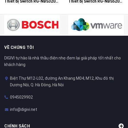
Thiết bị Switch RG-NBS3200-48GT4XS-P
Thiết bị Switch RG-NBS5200-48GT4XS-UP
VỀ CHÚNG TÔI
DIGIVI tự hào là nhà thầu điện nhẹ đem lại giải pháp tốt nhất cho
khách hàng
Biệt Thự M12-L02, đường An Khang M04; M12, Khu đô thị
Dương Nội, Q. Hà Đông, Hà Nội
0945029902
info@digivi.net
CHÍNH SÁCH