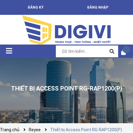
ĐĂNG KÝ
ĐĂNG NHẬP
THIẾT BỊ ACCESS POINT RG-RAP1200(P)
Trang chủ
Reyee
Thiết bị Access Point RG-RAP1200(P)