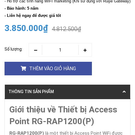
- Hỗ trợ các tính năng WIFI marketing (Khi sử dụng với Ruijie Gateway)
- Bảo hành: 5 năm
- Liên hệ ngay để được giá tốt
3.850.000₫
4.812.500₫
Số lượng:
THÊM VÀO GIỎ HÀNG
THÔNG TIN SẢN PHẨM
Giới thiệu về Thiết bị Access
Point RG-RAP1200(P)
RG-RAP1200(P)
là một thiết bị Access Point WiFi được