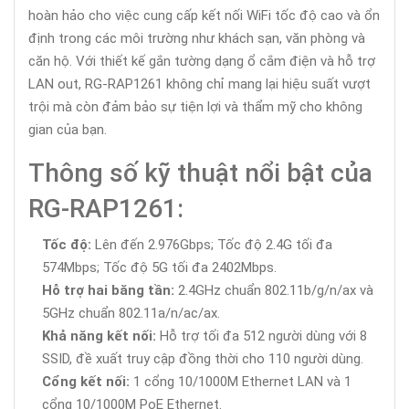
hoàn hảo cho việc cung cấp kết nối WiFi tốc độ cao và ổn
định trong các môi trường như khách sạn, văn phòng và
căn hộ. Với thiết kế gắn tường dạng ổ cắm điện và hỗ trợ
LAN out, RG-RAP1261 không chỉ mang lại hiệu suất vượt
trội mà còn đảm bảo sự tiện lợi và thẩm mỹ cho không
gian của bạn.
Thông số kỹ thuật nổi bật của
RG-RAP1261:
Tốc độ:
Lên đến 2.976Gbps; Tốc độ 2.4G tối đa
574Mbps; Tốc độ 5G tối đa 2402Mbps.
Hỗ trợ hai băng tần:
2.4GHz chuẩn 802.11b/g/n/ax và
5GHz chuẩn 802.11a/n/ac/ax.
Khả năng kết nối:
Hỗ trợ tối đa 512 người dùng với 8
SSID, đề xuất truy cập đồng thời cho 110 người dùng.
Cổng kết nối:
1 cổng 10/1000M Ethernet LAN và 1
cổng 10/1000M PoE Ethernet.