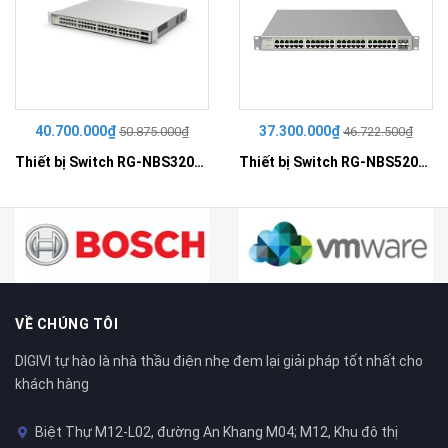
40.700.000₫
37.300.000₫
50.875.000₫
46.722.500₫
Thiết bị Switch RG-NBS3200-48GT4XS-P
Thiết bị Switch RG-NBS5200-48GT4XS-UP
VỀ CHÚNG TÔI
DIGIVI tự hào là nhà thầu điện nhẹ đem lại giải pháp tốt nhất cho
khách hàng
Biệt Thự M12-L02, đường An Khang M04; M12, Khu đô thị