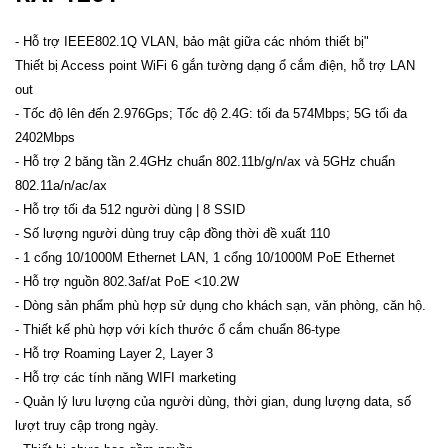
- Hỗ trợ IEEE802.1Q VLAN, bảo mật giữa các nhóm thiết bị"
Thiết bị Access point WiFi 6 gắn tường dạng ổ cắm điện, hỗ trợ LAN
out
- Tốc độ lên đến 2.976Gps; Tốc độ 2.4G: tối đa 574Mbps; 5G tối đa
2402Mbps
- Hỗ trợ 2 băng tần 2.4GHz chuẩn 802.11b/g/n/ax và 5GHz chuẩn
802.11a/n/ac/ax
- Hỗ trợ tối đa 512 người dùng | 8 SSID
- Số lượng người dùng truy cập đồng thời đề xuất 110
- 1 cổng 10/1000M Ethernet LAN, 1 cổng 10/1000M PoE Ethernet
- Hỗ trợ nguồn 802.3af/at PoE <10.2W
- Dòng sản phẩm phù hợp sử dụng cho khách sạn, văn phòng, căn hộ.
- Thiết kế phù hợp với kích thước ổ cắm chuẩn 86-type
- Hỗ trợ Roaming Layer 2, Layer 3
- Hỗ trợ các tính năng WIFI marketing
- Quản lý lưu lượng của người dùng, thời gian, dung lượng data, số
lượt truy cập trong ngày.