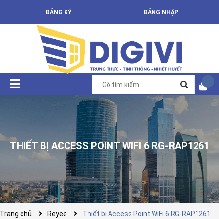
ĐĂNG KÝ
ĐĂNG NHẬP
THIẾT BỊ ACCESS POINT WIFI 6 RG-RAP1261
Trang chủ
Reyee
Thiết bị Access Point WiFi 6 RG-RAP1261