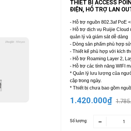
THIẾT BỊ ACCESS POI
ĐIỆN, HỖ TRỢ LAN OU
CAMERA
-
BÁO
- Hỗ trợ nguồn 802.3af PoE 
ĐỘNG
- Hỗ trợ dịch vụ Ruijie Clou
Camera
Camera
quản lý và giám sát dễ dàng
Hikvision
Tiandy
- Dòng sản phẩm phù hợp sử 
THIẾT
- Thiết kế phù hợp với kích 
BỊ
- Hỗ trợ Roaming Layer 2, La
HỌP
TRỰC
- Hỗ trợ các tính năng WIFI 
TUYẾN
* Quản lý lưu lượng của người
Maxhub
Màn
cập trong ngày.
hình
* Thiết bị chưa bao gồm ngu
MAXHUB
M27
1.420.000₫
1.785
THIẾT
BỊ
THÔNG
Số lượng:
MINH
HOMEGY