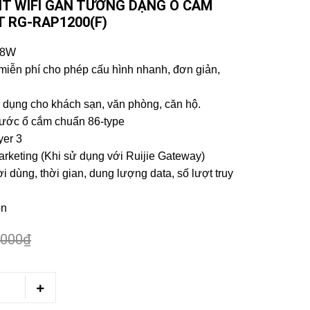
NT WIFI GẮN TƯỜNG DẠNG Ổ CẮM
T RG-RAP1200(F)
<8W
d miễn phí cho phép cấu hình nhanh, đơn giản,
dụng cho khách sạn, văn phòng, căn hộ.
thước ổ cắm chuẩn 86-type
yer 3
marketing (Khi sử dụng với Ruijie Gateway)
 dùng, thời gian, dung lượng data, số lượt truy
ồn
.000₫