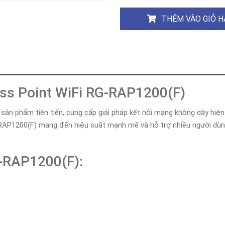
Khóa
Faster
THÊM VÀO GIỎ 
THIẾT
BỊ
BÁO
CHÁY
KHÓA
THÔNG
MINH
cess Point WiFi RG-RAP1200(F)
Faster
Lock
sản phẩm tiên tiến, cung cấp giải pháp kết nối mạng không dây hiện
G-RAP1200(F) mang đến hiệu suất mạnh mẽ và hỗ trợ nhiều người dùn
FASTER
HUAWEI
-RAP1200(F):