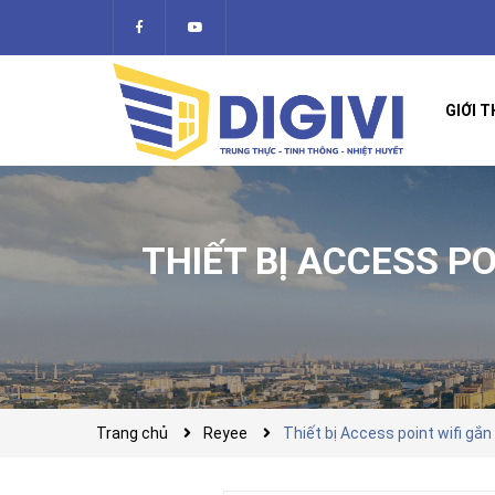
GIỚI T
THIẾT BỊ ACCESS P
Trang chủ
Reyee
Thiết bị Access point wifi gắ