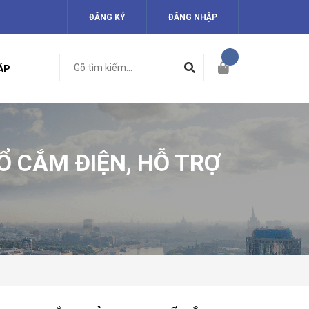
ĐĂNG KÝ
ĐĂNG NHẬP
ÁP
Ổ CẮM ĐIỆN, HỖ TRỢ