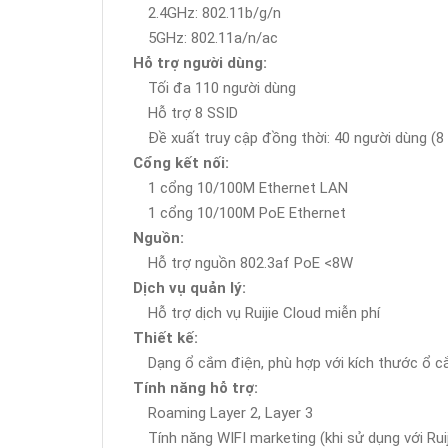
2.4GHz: 802.11b/g/n
5GHz: 802.11a/n/ac
Hỗ trợ người dùng:
Tối đa 110 người dùng
Hỗ trợ 8 SSID
Đề xuất truy cập đồng thời: 40 người dùng (8
Cổng kết nối:
1 cổng 10/100M Ethernet LAN
1 cổng 10/100M PoE Ethernet
Nguồn:
Hỗ trợ nguồn 802.3af PoE <8W
Dịch vụ quản lý:
Hỗ trợ dịch vụ Ruijie Cloud miễn phí
Thiết kế:
Dạng ổ cắm điện, phù hợp với kích thước ổ 
Tính năng hỗ trợ:
Roaming Layer 2, Layer 3
Tính năng WIFI marketing (khi sử dụng với Rui