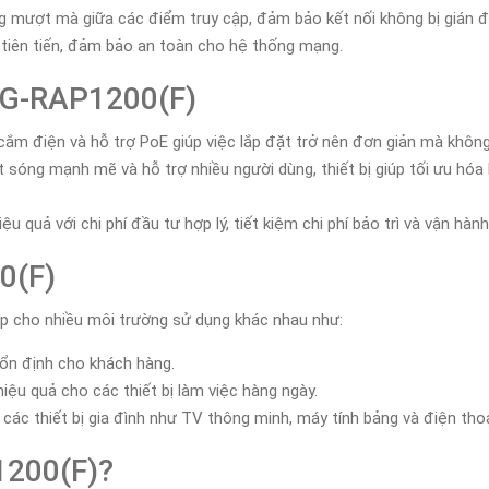
 mượt mà giữa các điểm truy cập, đảm bảo kết nối không bị gián đ
tiên tiến, đảm bảo an toàn cho hệ thống mạng.
 RG-RAP1200(F)
cắm điện và hỗ trợ PoE giúp việc lắp đặt trở nên đơn giản mà không
 sóng mạnh mẽ và hỗ trợ nhiều người dùng, thiết bị giúp tối ưu hóa
 quả với chi phí đầu tư hợp lý, tiết kiệm chi phí bảo trì và vận hành
0(F)
p cho nhiều môi trường sử dụng khác nhau như:
ổn định cho khách hàng.
ệu quả cho các thiết bị làm việc hàng ngày.
 các thiết bị gia đình như TV thông minh, máy tính bảng và điện thoạ
1200(F)?