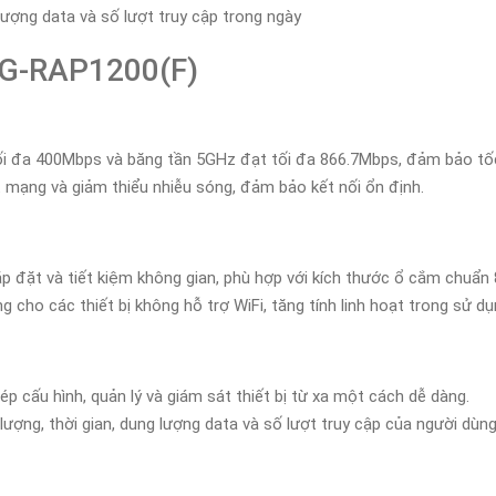
 lượng data và số lượt truy cập trong ngày
RG-RAP1200(F)
i đa 400Mbps và băng tần 5GHz đạt tối đa 866.7Mbps, đảm bảo tốc 
t mạng và giảm thiểu nhiễu sóng, đảm bảo kết nối ổn định.
ắp đặt và tiết kiệm không gian, phù hợp với kích thước ổ cắm chuẩn 
 cho các thiết bị không hỗ trợ WiFi, tăng tính linh hoạt trong sử dụ
 cấu hình, quản lý và giám sát thiết bị từ xa một cách dễ dàng.
lượng, thời gian, dung lượng data và số lượt truy cập của người dùng