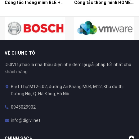
Công tắc thông minh BLE HOMEGY 3 nút NL kính phẳng
Công tắc thông minh HOMEGY BLE 4 nút NL kính phẳng
VỀ CHÚNG TÔI
DIGIVI tự hào là nhà thầu điện nhẹ đem lại giải pháp tốt nhất cho
khách hàng
Biệt Thự M12-L02, đường An Khang M04; M12, Khu đô thị
Dương Nội, Q. Hà Đông, Hà Nội
0945029902
info@digivi.net
CHÍNH SÁCH