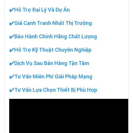
✔️Hỗ Trợ Đại Lý Và Dự Án
✔️Giá Cạnh Tranh Nhất Thị Trường
✔️Bảo Hành Chính Hãng Chất Lượng
✔️Hỗ Trợ Kỹ Thuật Chuyên Nghiệp
✔️Dịch Vụ Sau Bán Hàng Tận Tâm
✔️Tư Vấn Miễn Phí Giải Pháp Mạng
✔️Tư Vấn Lựa Chọn Thiết Bị Phù Hợp