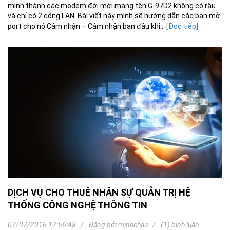
mình thành các modem đời mới mang tên G-97D2 không có râu
và chỉ có 2 cổng LAN. Bài viết này mình sẽ hướng dẫn các bạn mở
port cho nó Cảm nhận – Cảm nhận ban đầu khi...
[Đọc tiếp]
DỊCH VỤ CHO THUÊ NHÂN SỰ QUẢN TRỊ HỆ
THỐNG CÔNG NGHỆ THÔNG TIN
07/07/2016 17:56:48
Đăng bởi
minhchau
(1) bình luận