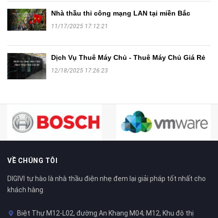
Nhà thầu thi công mạng LAN tại miền Bắc
11/17/2025 17:12:21
Dịch Vụ Thuê Máy Chủ - Thuê Máy Chủ Giá Rẻ
12/18/2025 17:26:23
VỀ CHÚNG TÔI
DIGIVI tự hào là nhà thầu điện nhẹ đem lại giải pháp tốt nhất cho
khách hàng
Biệt Thự M12-L02, đường An Khang M04; M12, Khu đô thị