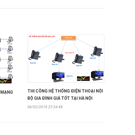
THI CÔNG HỆ THỐNG ĐIỆN THOẠI NỘI
G MẠNG
BỘ GIA ĐÌNH GIÁ TỐT TẠI HÀ NỘI
06/02/2018 23:54:48