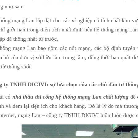
ng như sau:
hống mạng Lan lắp đặt cho các xí nghiệp có tính chất khu vự
hỉ giới hạn trong diện tích nhất định nên hệ thống mạng La
lập đã thống nhất từ trước.
hống mạng Lan bao gồm các nốt mạng, các bộ định tuyến và 
chủ của đơn vị sở hữu làm trung tâm, đồng thời bao quát đượ
 tử thông suốt.
g ty TNHH DIGIVI: sự lựa chọn của các chủ đầu tư thông
ải có
nhà thầu thi công hệ thống mạng Lan chất lượng
để 
nh và đem lại tiện ích cho khách hàng. Đó là lý do mà thươn
nternet, mạng Lan – công ty TNHH DIGIVI luôn luôn được đại