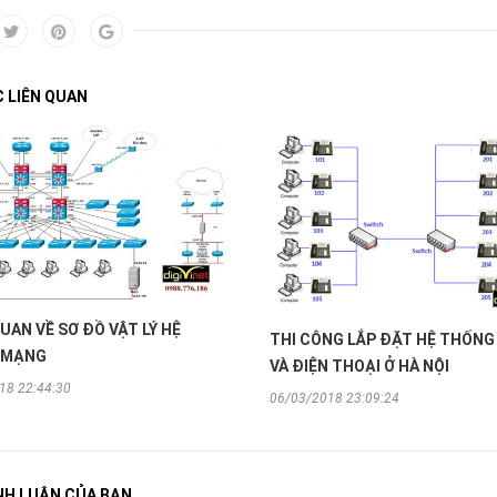
C LIÊN QUAN
UAN VỀ SƠ ĐỒ VẬT LÝ HỆ
THI CÔNG LẮP ĐẶT HỆ THỐN
 MẠNG
VÀ ĐIỆN THOẠI Ở HÀ NỘI
18 22:44:30
06/03/2018 23:09:24
ÌNH LUẬN CỦA BẠN