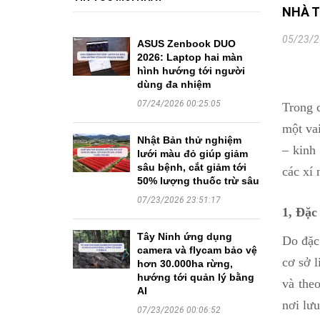
NHÀ T
05/23/2
ASUS Zenbook DUO
2026: Laptop hai màn
hình hướng tới người
dùng đa nhiệm
07/24/2026 00:25:05
Trong 
một vai
Nhật Bản thử nghiệm
– kinh
lưới màu đỏ giúp giảm
sâu bệnh, cắt giảm tới
các xí 
50% lượng thuốc trừ sâu
07/23/2026 23:51:17
1, Đặc
Tây Ninh ứng dụng
Do đặc
camera và flycam bảo vệ
cơ sở l
hơn 30.000ha rừng,
hướng tới quản lý bằng
và the
AI
nơi lưu
07/23/2026 00:06:52