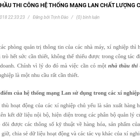
Khóa
HẦU THI CÔNG HỆ THỐNG MẠNG LAN CHẤT LƯỢNG C
Faster
018 22:33:23
Đăng bởi
Trịnh Đào
(0) bình luận
THIẾT
BỊ
BÁO
CHÁY
KHÓA
các phòng quản trị thông tin của các nhà máy, xí nghiệp thì
THÔNG
MINH
 trò hết sức cần thiết, không thể thiếu được trong công tác đ
Faster
 doanh. Chính vì lý do đó mà việc cần có một
nhà thầu thi
Lock
nghiệp là một nhu cầu rất cần thiết.
FASTER
 điểm của hệ thống mạng Lan sử dụng trong các xí nghiệp
HUAWEI
 thù hoạt động của các xí nghiệp chủ yếu là sản xuất hàng 
iên kết dữ liệu nội bộ, hiện diện trong các phân bộ quản lý c
o dõi được các thông số kỹ thuật về hàng hóa, sản phẩm củ
 giữ, chia sẻ dữ liệu hoạt động và các tác vụ khác của xí nghi