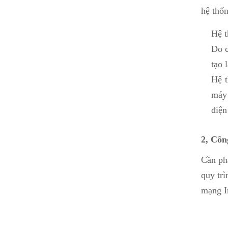
hệ thố
Hệ t
Do c
tạo 
Hệ t
máy 
điện
2, Côn
Cần ph
quy trì
mạng I