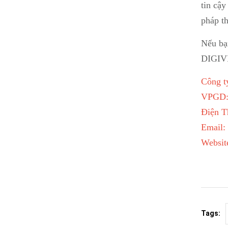
tin cậ
pháp t
Nếu bạ
DIGIVI 
Công 
VPGD: 
Điện T
Email:
Websit
Tags: