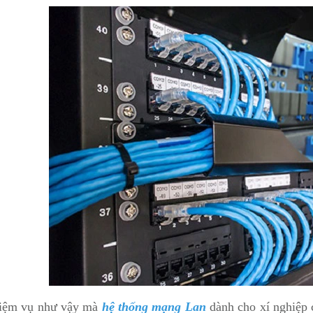
iệm vụ như vậy mà
hệ thống mạng Lan
dành cho xí nghiệp 